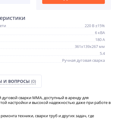
еристики
ети
220 В ±15%
6 кВА
180 А
361x139x267 мм
5.4
Ручная дуговая сварка
Ы И ВОПРОСЫ
(0)
дуговой сварки MMA, доступный в аренду для
отой настройки и высокой надежностью даже при работе в
ремонта техники, сварки труб и других задач, где