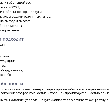
ы и небольшой вес;
т сети 220 В;
и стабильное горение дуги;
ты электродами различных типов;
на выезде и высоте;
сборки Kemppi;
е управление.
т подходит
для:
монта;
струкций;
тве;
 оборудования;
х работ.
собенности
0 обеспечивает качественную сварку при нестабильном напряжении се
ысокой энергоэффективностью и хорошей производительностью при к
м технологиям управления дугой аппарат обеспечивает комфортную 