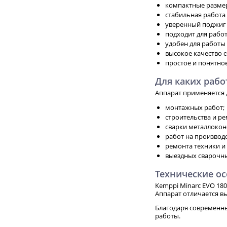
компактные размер
стабильная работа о
уверенный поджиг 
подходит для рабо
удобен для работы 
высокое качество 
простое и понятно
Для каких рабо
Аппарат применяется 
монтажных работ;
строительства и ре
сварки металлокон
работ на производс
ремонта техники и
выездных сварочны
Технические о
Kemppi Minarc EVO 18
Аппарат отличается в
Благодаря современны
работы.