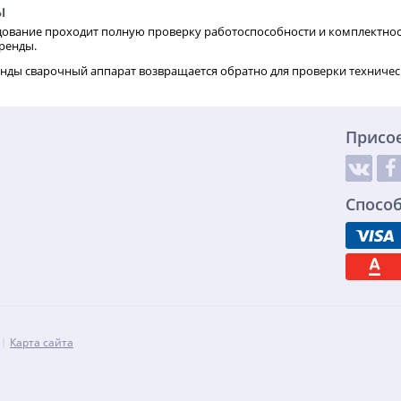
ы
ование проходит полную проверку работоспособности и комплектнос
ренды.
нды сварочный аппарат возвращается обратно для проверки техничес
Присо
Спосо
Карта сайта