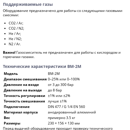
Поддерживаемые газы
Оборудование предназначено для работы со следующими газовыми
смесями:
CO2 / Ar;
CO2 / N2;
He / Ar;
He / N2;
N2 / Ar.
Важно!
Газосмеситель не предназначен для работы с кислородом и
горючими газами.
Технические характеристики BM-2M
Модель
BM-2M
Диапазон смешивания
0–25% или 0–100%
Давление на входе
от 3 до 300 бар
Давление на выходе
до 8 бар
Точность регулировки
±1% или ±2%
Точность смешивания
лучше ±1%
Подключение
DIN 477 / G 1/4 EN 560
Материал корпуса
анодированный алюминий
Вес
примерно 3.5 кг
Размеры
230 × 156 × 130 мм
Перед выдачей оборудование проходит проверку технического